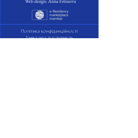
Web design: Anna Fetissova
Політика конфіденційності
Заява про доступність
Умови надання послуг
Політика скасування
Підпишіться на новини
info@digisettle.ee
Email
*
Так, підписати мене на вашу 
розсилку.
*
Надіслати